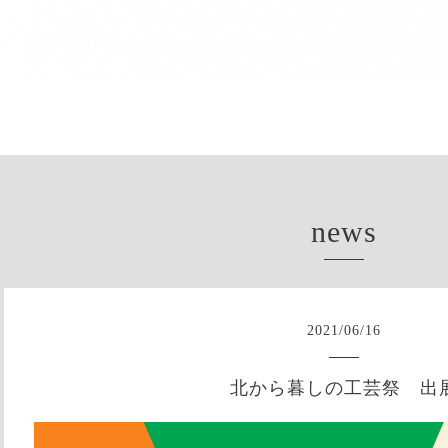
news
2021
/
06
/
16
北から暮しの工芸祭 出